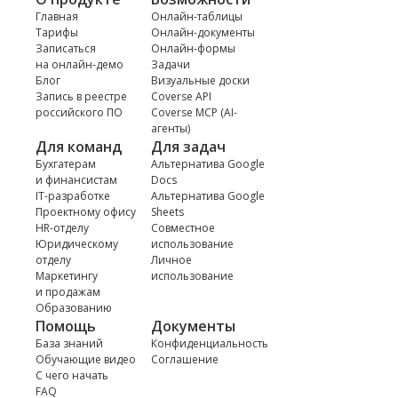
Главная
Онлайн-таблицы
Тарифы
Онлайн-документы
Записаться
Онлайн-формы
на онлайн-демо
Задачи
Блог
Визуальные доски
Запись в реестре
Coverse API
российского ПО
Coverse MCP (AI-
агенты)
Для команд
Для задач
Бухгатерам
Альтернатива Google
и финансистам
Docs
IT-разработке
Альтернатива Google
Проектному офису
Sheets
HR-отделу
Совместное
Юридическому
использование
отделу
Личное
Маркетингу
использование
и продажам
Образованию
Помощь
Документы
База знаний
Конфиденциальность
Обучающие видео
Соглашение
С чего начать
FAQ