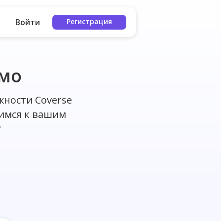
Войти
Регистрация
емо
жности Coverse
имся к вашим
️