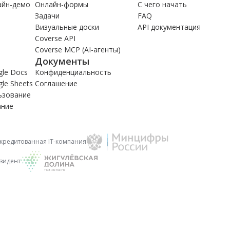
айн-демо
Онлайн-формы
С чего начать
Задачи
FAQ
Визуальные доски
API документация
Coverse API
Coverse MCP (AI-агенты)
Документы
le Docs
Конфиденциальность
le Sheets
Соглашение
ьзование
ание
кредитованная IT-компания
зидент