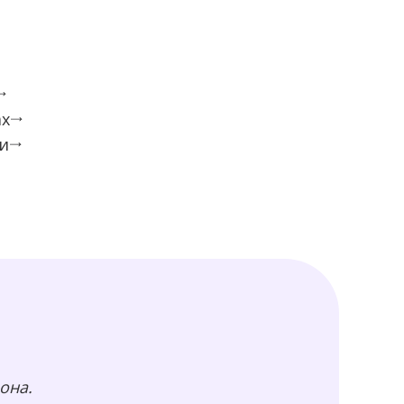
ах
и
она.