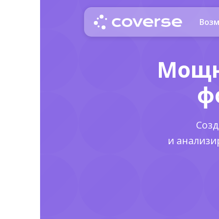
Воз
Мощн
ф
Созд
и анализи