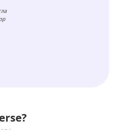
гла
ор
erse?