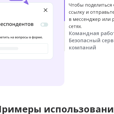
Чтобы поделиться 
ссылку и отправьте
в мессенджер или 
сетях.
Командная работ
Безопасный серв
Делитесь доступом 
компаний
Coversе — это не п
а полноценная пла
Настраивайте гибк
опросов, где вы м
и просмотр для ка
анализировать дан
Разграничьте дост
и принимать реше
полный контроль 
Примеры использовани