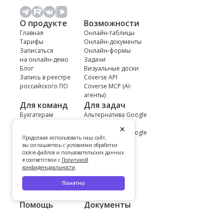
О продукте
Возможности
Главная
Онлайн-таблицы
Тарифы
Онлайн-документы
Записаться
Онлайн-формы
на онлайн-демо
Задачи
Блог
Визуальные доски
Запись в реестре
Coverse API
российского ПО
Coverse MCP (AI-
агенты)
Для команд
Для задач
Бухгатерам
Альтернатива Google
и финансистам
Docs
IT-разработке
Альтернатива Google
Продолжая использовать наш сайт,
Проектному офису
Sheets
вы соглашаетесь с условиями обработки
HR-отделу
Совместное
cookie-файлов и пользовательских данных
Юридическому
использование
в соответствии с
Политикой
отделу
конфиденциальности
.
Личное
Маркетингу
использование
Понятно
и продажам
Образованию
Помощь
Документы
База знаний
Конфиденциальность