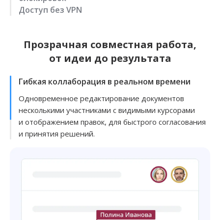
при множестве открытых вкладок в браузере
Доступ без VPN
и совместной работе большого количества
Данные хранятся в РФ, 100% гарантия доступа
участников.
к документам без риска блокировок Google.
Не нужен VPN для обхода блокировок и нарушения
Соответствие российским нормам законодательства
корпоративных политик: сервис работает
Прозрачная совместная работа,
и безопасности.
на отечественном сервере.
от идеи до результата
Гибкая коллаборация в реальном времени
Одновременное редактирование документов
несколькими участниками с видимыми курсорами
и отображением правок, для быстрого согласования
и принятия решений.