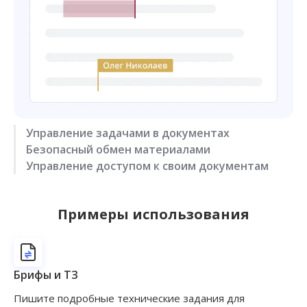
Управление задачами в документах
Безопасный обмен материалами
Оставляйте задачи и комментарии к конкретному
Управление доступом к своим документам
слову или параграфу, назначайте ответственного,
Встроенные инструменты шеринга на внешние
следите за статусом исполнения на панели задач.
команды и партнёров не требуют сложной
Права на редактирование, комментирование
регистрация для просмотра.
и просмотр — для каждого пользователя отдельно.
Примеры использования
Разграничьте доступ по отделам и сохраняйте
полный контроль.
Брифы и ТЗ
Пишите подробные технические задания для