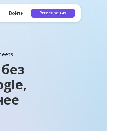
Войти
Регистрация
heets
 без
gle,
нее