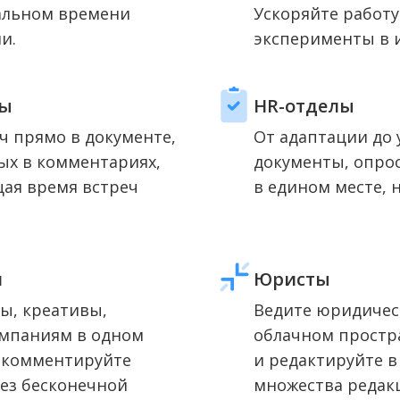
альном времени
Ускоряйте работу
и.
эксперименты в 
ры
HR-отделы
ач прямо в документе,
От адаптации до 
ых в комментариях,
документы, опро
щая время встреч
в едином месте, 
и
Юристы
ы, креативы,
Ведите юридичес
ампаниям в одном
облачном простр
и комментируйте
и редактируйте в
ез бесконечной
множества редак