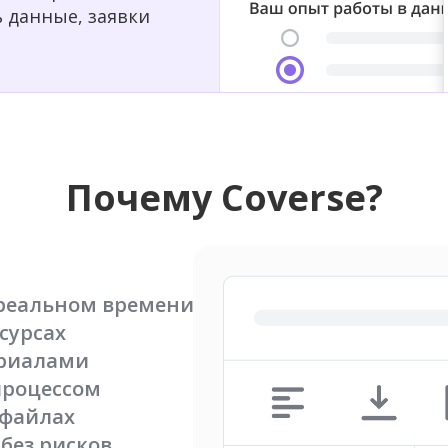
 данные, заявки
Почему Coverse?
 реальном времени
сурсах
ериалами
процессом
 файлах
без рисков