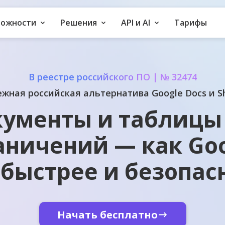
можности
Решения
API и AI
Тарифы
В реестре российского ПО | № 32474
жная российская альтернатива Google Docs и S
ументы и таблицы
аничений — как Goo
 быстрее и безопас
Начать бесплатно