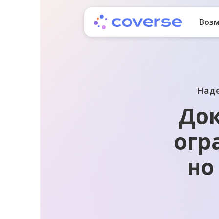
Воз
Наде
Док
огр
но